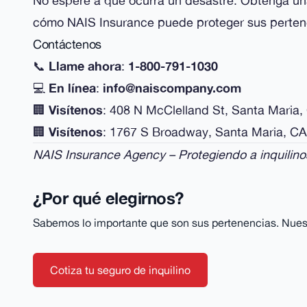
No espere a que ocurra un desastre. Obtenga una
cómo NAIS Insurance puede proteger sus pertene
Contáctenos
📞
Llame ahora
:
1-800-791-1030
💻
En línea
:
info@naiscompany.com
🏢
Visítenos
: 408 N McClelland St, Santa Maria
🏢
Visítenos
: 1767 S Broadway, Santa Maria, C
NAIS Insurance Agency – Protegiendo a inquilin
¿Por qué elegirnos?
Sabemos lo importante que son sus pertenencias. Nuestr
Cotiza tu seguro de inquilino